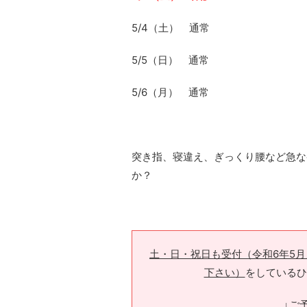
5/4（土） 通常
5/5（日） 通常
5/6（月） 通常
突き指、寝違え、ぎっくり腰など急な
か？
土・日・祝日も受付（令和6年5
下さい）
をしているひ
↓ご