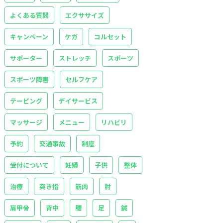
よくある質問
エクササイズ
キャンペーン
ケガ
コルセット
サポーター
ストレッチ
スポーツ
スポーツ障害
セルフケア
テーピング
デイサービス
マッサージ
メニュー
リハビリ
予約
交通事故
制度
受付について
妊婦
子供
整体
治療
突き指
筋肉
肘
肩甲骨
背中
腰
足
鍼