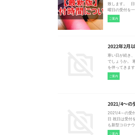
致します。 日
曜日の受付を一旦
ご案内
2022年2
寒い日が続き、
でしょうか。 
を伴ってきます
ご案内
2021/4
2021/4～の受
日 祝日は受付
も新型コロナウイ
ご案内