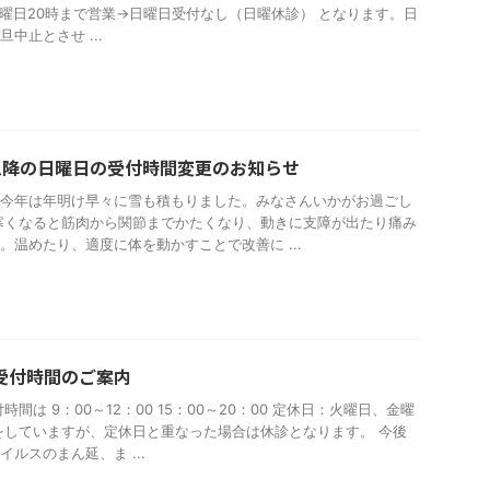
曜日20時まで営業→日曜日受付なし（日曜休診） となります。日
中止とさせ ...
月以降の日曜日の受付時間変更のお知らせ
今年は年明け早々に雪も積もりました。みなさんいかがお過ごし
寒くなると筋肉から関節までかたくなり、動きに支障が出たり痛み
。温めたり、適度に体を動かすことで改善に ...
～の受付時間のご案内
付時間は 9：00～12：00 15：00～20：00 定休日：火曜日、金曜
をしていますが、定休日と重なった場合は休診となります。 今後
ルスのまん延、ま ...