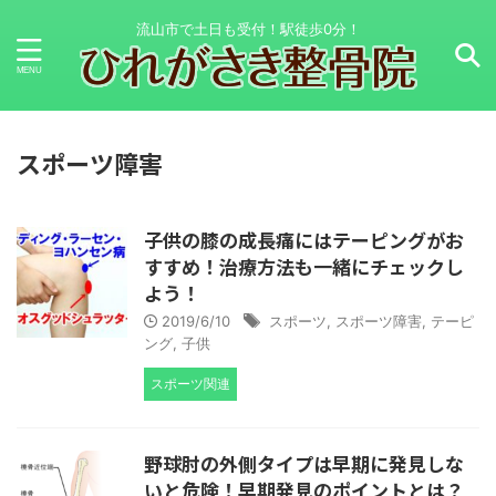
流山市で土日も受付！駅徒歩0分！
スポーツ障害
子供の膝の成長痛にはテーピングがお
すすめ！治療方法も一緒にチェックし
よう！
2019/6/10
スポーツ
,
スポーツ障害
,
テーピ
ング
,
子供
スポーツ関連
野球肘の外側タイプは早期に発見しな
いと危険！早期発見のポイントとは？