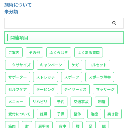
施術について
未分類
関連項目
ご案内
その他
ふくらはぎ
よくある質問
エクササイズ
キャンペーン
ケガ
コルセット
サポーター
ストレッチ
スポーツ
スポーツ障害
セルフケア
テーピング
デイサービス
マッサージ
メニュー
リハビリ
予約
交通事故
制度
受付について
妊婦
子供
整体
治療
突き指
筋肉
肘
肩甲骨
背中
腰
足
鍼