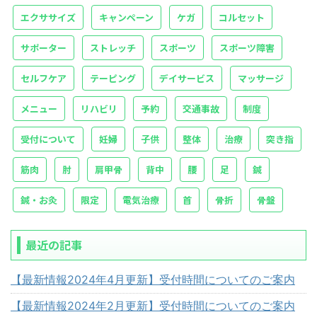
エクササイズ
キャンペーン
ケガ
コルセット
サポーター
ストレッチ
スポーツ
スポーツ障害
セルフケア
テーピング
デイサービス
マッサージ
メニュー
リハビリ
予約
交通事故
制度
受付について
妊婦
子供
整体
治療
突き指
筋肉
肘
肩甲骨
背中
腰
足
鍼
鍼・お灸
限定
電気治療
首
骨折
骨盤
最近の記事
【最新情報2024年4月更新】受付時間についてのご案内
【最新情報2024年2月更新】受付時間についてのご案内