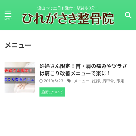
流山市で土日も受付！駅徒歩0分！
メニュー
妊婦さん限定！首・肩の痛みやツラさ
は肩こり改善メニューで楽に！
2019/6/23
メニュー
,
妊婦
,
肩甲骨
,
限定
施術について