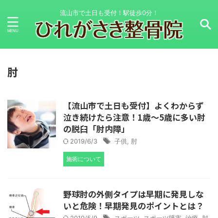
流山市で土日も受付！駅徒歩0分！
肘
【流山市で土日も受付】よくわからず
泣き続けたら注意！1歳～5歳に多い肘
の脱臼「肘内障」
2019/6/3
子供
,
肘
施術について
野球肘の外側タイプは早期に発見しな
いと危険！早期発見のポイントとは？